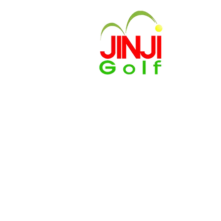
Looking for a fun and unique
Tokyo? Look no further than
offers volunteer golf training
we provide all the necessary
green and improve your gol