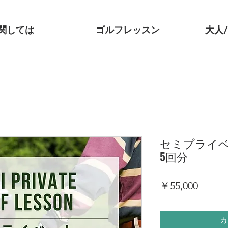
関しては
ゴルフレッスン
大人
セミプライ
5回分
価
￥55,000
格
カ