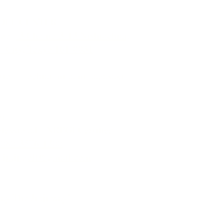
GOLF CENTER
ge :
3 Chome-3-13 Nishiochiai,
u City, Tokyo 161-0031
ation : ochiai minami nagasaki
gi
ofessional - NRPGI Certified
:
080-3576-1300
:
jinji.golf@gmail.com
lay The Jinji way!"