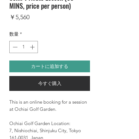
MINS, price per person)
価
￥5,560
格
数量
*
カートに追加する
今すぐ購入
This is an online booking for a session
at Ochiai Golf Garden.
Ochiai Golf Garden Location:
7, Nishiochiai, Shinjuku City, Tokyo
161-0031, Japan